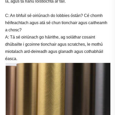
lá, agus tá rianú lóistíochta ar fáil.
C: An bhfuil sé oiriúnach do lobbies óstán? Cé chomh
héifeachtach agus atá sé chun tionchair agus caitheamh
a chosc?
A: Tá sé oiriúnach go háirithe, ag soláthar cosaint
dhúbailte i gcoinne tionchair agus scratches, le mothú
miotalach ard-deireadh agus glanadh agus cothabháil
éasca.