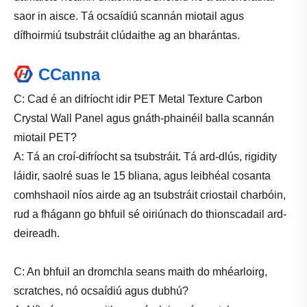
saor in aisce. Tá ocsaídiú scannán miotail agus
dífhoirmiú tsubstráit clúdaithe ag an bharántas.
CCanna
C: Cad é an difríocht idir PET Metal Texture Carbon
Crystal Wall Panel agus gnáth-phainéil balla scannán
miotail PET?
A: Tá an croí-difríocht sa tsubstráit. Tá ard-dlús, rigidity
láidir, saolré suas le 15 bliana, agus leibhéal cosanta
comhshaoil ​​níos airde ag an tsubstráit criostail charbóin,
rud a fhágann go bhfuil sé oiriúnach do thionscadail ard-
deireadh.
C: An bhfuil an dromchla seans maith do mhéarloirg,
scratches, nó ocsaídiú agus dubhú?