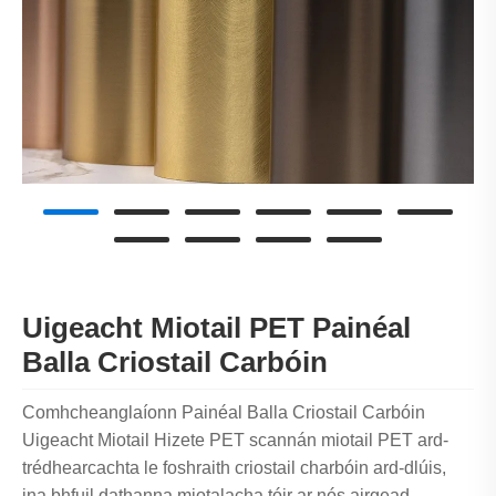
Uigeacht Miotail PET Painéal
Balla Criostail Carbóin
Comhcheanglaíonn Painéal Balla Criostail Carbóin
Uigeacht Miotail Hizete PET scannán miotail PET ard-
trédhearcachta le foshraith criostail charbóin ard-dlúis,
ina bhfuil dathanna miotalacha tóir ar nós airgead