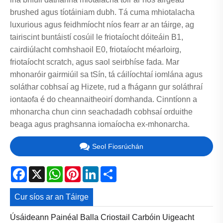
brushed agus tíotáiniam dubh. Tá cuma mhiotalacha
luxurious agus feidhmíocht níos fearr ar an táirge, ag
tairiscint buntáistí cosúil le friotaíocht dóiteáin B1,
cairdiúlacht comhshaoil ​​E0, friotaíocht méarloirg,
friotaíocht scratch, agus saol seirbhíse fada. Mar
mhonaróir gairmiúil sa tSín, tá cáilíochtaí iomlána agus
soláthar cobhsaí ag Hizete, rud a fhágann gur soláthraí
iontaofa é do cheannaitheoirí domhanda. Cinntíonn a
mhonarcha chun cinn seachadadh cobhsaí orduithe
beaga agus praghsanna iomaíocha ex-mhonarcha.
Seol Fiosrúchán
Facebook
X
WhatsApp
Pinterest
LinkedIn
Share
Cur síos ar an Táirge
Úsáideann Painéal Balla Criostail Carbóin Uigeacht