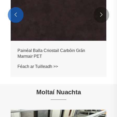


Moltaí Nuachta