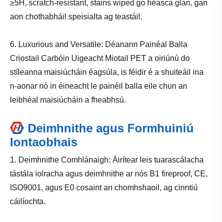
≥5H, scratch-resistant, stains wiped go héasca glan, gan
aon chothabháil speisialta ag teastáil.
6. Luxurious and Versatile: Déanann Painéal Balla
Criostail Carbóin Uigeacht Miotail PET a oiriúnú do
stíleanna maisiúcháin éagsúla, is féidir é a shuiteáil ina
n-aonar nó in éineacht le painéil balla eile chun an
leibhéal maisiúcháin a fheabhsú.
Deimhnithe agus Formhuiniú
Iontaobhais
1. Deimhnithe Comhlánaigh: Áirítear leis tuarascálacha
tástála iolracha agus deimhnithe ar nós B1 fireproof, CE,
ISO9001, agus E0 cosaint an chomhshaoil, ag cinntiú
cáilíochta.