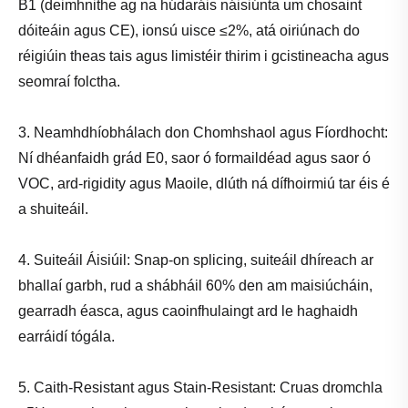
B1 (deimhnithe ag na húdaráis náisiúnta um chosaint
dóiteáin agus CE), ionsú uisce ≤2%, atá oiriúnach do
réigiúin theas tais agus limistéir thirim i gcistineacha agus
seomraí folctha.
3. Neamhdhíobhálach don Chomhshaol agus Fíordhocht:
Ní dhéanfaidh grád E0, saor ó formaildéad agus saor ó
VOC, ard-rigidity agus Maoile, dlúth ná dífhoirmiú tar éis é
a shuiteáil.
4. Suiteáil Áisiúil: Snap-on splicing, suiteáil dhíreach ar
bhallaí garbh, rud a shábháil 60% den am maisiúcháin,
gearradh éasca, agus caoinfhulaingt ard le haghaidh
earráidí tógála.
5. Caith-Resistant agus Stain-Resistant: Cruas dromchla