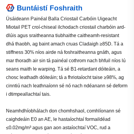
Buntáistí Foshraith
Úsáideann Painéal Balla Criostail Carbóin Uigeacht
Miotail PET croí-chiseal ilchodach criostail charbóin ard-
dlúis agus sraitheanna tiubhaithe caitheamh-resistant
dhá thaobh, ag baint amach cruas Cladaigh ≥85D. Tá a
stiffness 30% níos airde ná foshraitheanna gnáth, agus
mar thoradh air sin tá painéal cothrom nach bhfuil níos lú
seans maith le warping. Tá sé B1-retardant dóiteáin, a
chosc leathadh dóiteáin; tá a fhriotaíocht taise ≥98%, ag
cinntiú nach leathnaíonn sé nó nach ndéanann sé deform
i dtimpeallachtaí tais.
Neamhdhíobhálach don chomhshaol, comhlíonann sé
caighdeáin E0 an AE, le hastaíochtaí formaildéad
≤0.02mg/m³ agus gan aon astaíochtaí VOC, rud a