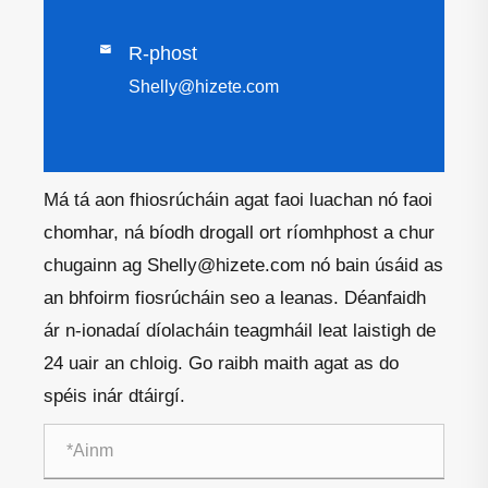

R-phost
Shelly@hizete.com
Má tá aon fhiosrúcháin agat faoi luachan nó faoi
chomhar, ná bíodh drogall ort ríomhphost a chur
chugainn ag Shelly@hizete.com nó bain úsáid as
an bhfoirm fiosrúcháin seo a leanas. Déanfaidh
ár n-ionadaí díolacháin teagmháil leat laistigh de
24 uair an chloig. Go raibh maith agat as do
spéis inár dtáirgí.