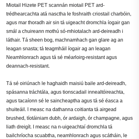
Miotail Hizete PET scannán miotail PET ard-
trédhearcachta atá nasctha le foshraith criostail charbóin,
agus mar thoradh air sin tá uigeacht dromchla íogair gan
smál a chuireann mothú só-mhiotalach ard-deireadh i
láthair. Tá sheen bog, machnamhach gan glare ag an
leagan snasta; tá teagmháil íogair ag an leagan
Neamhlonrach agus tá sé méarloirg-resistant agus
deannach-resistant.
Tá sé oiriúnach le haghaidh maisiú baile ard-deireadh,
spásanna tráchtála, agus tionscadail innealtóireachta,
agus tacaíonn sé le saincheaptha agus tá sé éasca a
shuiteáil. I measc na dathanna coitianta tá airgead
brushed, tíotáiniam dubh, ór ardaigh, ór champagne, agus
liath dreigít. I measc na n-uigeachtaí dromchla tá
bailchríocha scuabtha, neamhlonrach agus scátháin, le