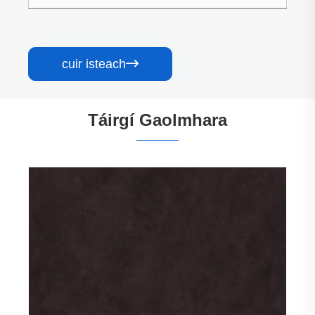
cuir isteach

Táirgí Gaolmhara
la Criostail
Painéal Balla Criostail Carbóin S
Dath
Féach ar Tuilleadh >>