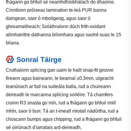
fhágann go bhfuil sé neamhdhíobhálach do dhaoine.
Cinntíonn próiseas lamination te-leá PUR banna
daingean, saor ó mboilgeog, agus saor ó
ghreamaitheach; Soláthraíonn dúch frith-oxidant
allmhairithe dathanna bríomhara agus saolré suas le 15
bliana.
Sonraí Táirge
Cruthaíonn splicing gan uaim le hailt snap-fit ​​groove
fireann agus baineann, le bearnaí ≤0.3mm, uigeacht
leanúnach ar fud na suiteála balla, rud a chuireann
deireadh le marcanna splicing soiléire. Tá chamfers
cruinn R3 snasta go mín, rud a fhágann go bhfuil imill
mhín, saor ó burr. Tá an t-imeall miotail nádúrtha, rud a
choscann bumps agus chipping, rud a fhágann go bhfuil
sé oiriúnach d'iarratais ard-deireadh.