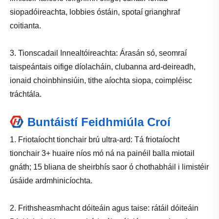
siopadóireachta, lobbies óstáin, spotaí grianghraf
coitianta.
3. Tionscadail Innealtóireachta: Árasán só, seomraí
taispeántais oifige díolacháin, clubanna ard-deireadh,
ionaid choinbhinsiúin, tithe aíochta siopa, coimpléisc
tráchtála.
Buntáistí Feidhmiúla Croí
1. Friotaíocht tionchair brú ultra-ard: Tá friotaíocht
tionchair 3+ huaire níos mó ná na painéil balla miotail
gnáth; 15 bliana de sheirbhís saor ó chothabháil i limistéir
úsáide ardmhinicíochta.
2. Frithsheasmhacht dóiteáin agus taise: rátáil dóiteáin