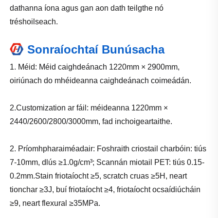
dathanna íona agus gan aon dath teilgthe nó
tréshoilseach.
Sonraíochtaí Bunúsacha
1. Méid: Méid caighdeánach 1220mm × 2900mm,
oiriúnach do mhéideanna caighdeánach coimeádán.
2.Customization ar fáil: méideanna 1220mm ×
2440/2600/2800/3000mm, fad inchoigeartaithe.
2. Príomhpharaiméadair: Foshraith criostail charbóin: tiús
7-10mm, dlús ≥1.0g/cm³; Scannán miotail PET: tiús 0.15-
0.2mm.Stain friotaíocht ≥5, scratch cruas ≥5H, neart
tionchar ≥3J, buí friotaíocht ≥4, friotaíocht ocsaídiúcháin
≥9, neart flexural ≥35MPa.