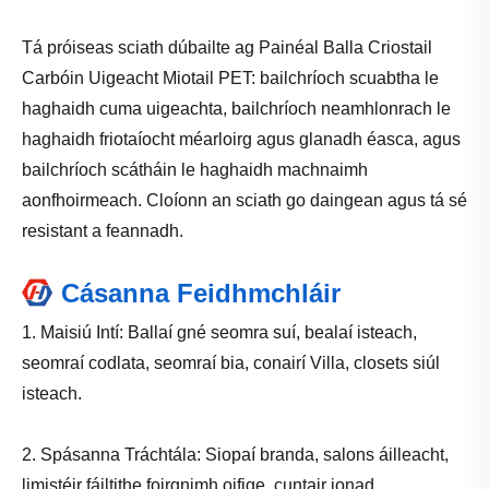
Tá próiseas sciath dúbailte ag Painéal Balla Criostail
Carbóin Uigeacht Miotail PET: bailchríoch scuabtha le
haghaidh cuma uigeachta, bailchríoch neamhlonrach le
haghaidh friotaíocht méarloirg agus glanadh éasca, agus
bailchríoch scátháin le haghaidh machnaimh
aonfhoirmeach. Cloíonn an sciath go daingean agus tá sé
resistant a feannadh.
Cásanna Feidhmchláir
1. Maisiú Intí: Ballaí gné seomra suí, bealaí isteach,
seomraí codlata, seomraí bia, conairí Villa, closets siúl
isteach.
2. Spásanna Tráchtála: Siopaí branda, salons áilleacht,
limistéir fáiltithe foirgnimh oifige, cuntair ionad