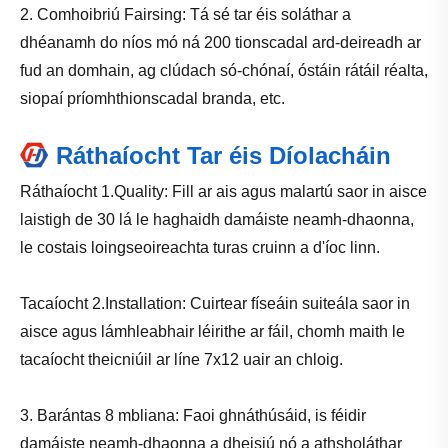
2. Comhoibriú Fairsing: Tá sé tar éis soláthar a
dhéanamh do níos mó ná 200 tionscadal ard-deireadh ar
fud an domhain, ag clúdach só-chónaí, óstáin rátáil réalta,
siopaí príomhthionscadal branda, etc.
Ráthaíocht Tar éis Díolacháin
Ráthaíocht 1.Quality: Fill ar ais agus malartú saor in aisce
laistigh de 30 lá le haghaidh damáiste neamh-dhaonna,
le costais loingseoireachta turas cruinn a d'íoc linn.
Tacaíocht 2.Installation: Cuirtear físeáin suiteála saor in
aisce agus lámhleabhair léirithe ar fáil, chomh maith le
tacaíocht theicniúil ar líne 7x12 uair an chloig.
3. Barántas 8 mbliana: Faoi ghnáthúsáid, is féidir
damáiste neamh-dhaonna a dheisiú nó a athsholáthar