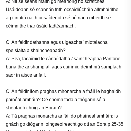
A: Níl sé seans maith go méarloirg nó scratches.
Úsáideann sé scannán frith-ocsaídiúcháin allmhairithe,
ag cinntiú nach ocsaídeoidh sé nó nach mbeidh sé
céimnithe thar úsáid fadtéarmach.
C: An féidir dathanna agus uigeachtaí miotalacha
speisialta a shaincheapadh?
A: Sea, tacaímid le cártaí datha / saincheaptha Pantone
bunaithe ar shamplaí, agus cuirimid deimhniú samplach
saor in aisce ar fáil.
C: An féidir liom praghas mhonarcha a fháil le haghaidh
painéal amháin? Cé chomh fada a thógann sé a
sheoladh chuig an Eoraip?
A: Tá praghas monarcha ar fáil do phainéal amháin; is
gnách go dtógann loingseoireacht go dtí an Eoraip 25-35