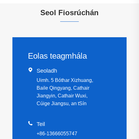
Seol Fiosrúchán
Eolas teagmhála

Seoladh
Uimh. 5 Bóthar Xizhuang,
Baile Qingyang, Cathair
Jiangyin, Cathair Wuxi,
Cúige Jiangsu, an tSín

Teil
+86-13666055747